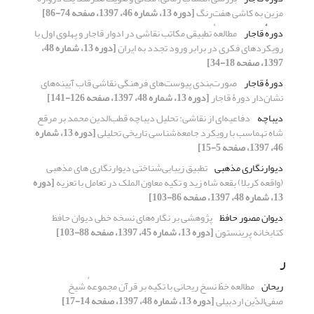
مزین به کاشی هفت‌رنگ
[دوره 13، شماره 46، 1397، صفحه 74-86]
دورهٔ قاجار
مطالعهٔ تطبیقی مکاتب نقاشی در ادوار قاجار و پهلوی اول با
رویکردهای فکری در برابر ورود تجدد به ایران
[دوره 13، شماره 48،
1397، صفحه 18-34]
دورۀ قاجار
صورت‌بندی پیوست‌های فرهنگی نقاشی قاب آیینه‌های
نشان‌دار دورۀ قاجار
[دوره 13، شماره 48، 1397، صفحه 126-141]
دیباچه
دفاعیه‌ای از نقاشی: تحلیل دیباچه قطب‌الدین محمد بر مرقع
شاه تهماسب با رویکرد جامعه‌شناسی تاریخی تحلیلی
[دوره 13، شماره
46، 1397، صفحه 5-15]
دیوارنگاری مذهبی
تطبیق زیبایی‌شناختی دیوارنگاری های مذهبی
(واقعه کربلا) بقعه شاه زید و تکیه معاون الملک در تعامل با تعزیه
[دوره
13، شماره 48، 1397، صفحه 86-103]
دیوان مصور حافظ
پژوهشی بر نگاره‌های نسخه خطی دیوان حافظ
کتابخانه پرینستون
[دوره 13، شماره 45، 1397، صفحه 88-103]
ر
ریحان
مطالعه خطّ نسخ ریحانی با تکیه بر قرآن مجموعهٔ شیخ
صفی‌الدّین اردبیلی
[دوره 13، شماره 48، 1397، صفحه 14-17]