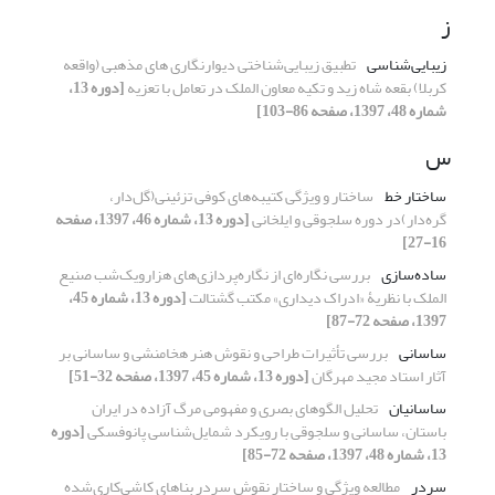
ز
زیبایی‌شناسی
تطبیق زیبایی‌شناختی دیوارنگاری های مذهبی (واقعه
کربلا) بقعه شاه زید و تکیه معاون الملک در تعامل با تعزیه
[دوره 13،
شماره 48، 1397، صفحه 86-103]
س
ساختار خط
ساختار و ویژگی‌ کتیبه‌های کوفی تزئینی(گل‌دار،
گره‌دار)در دوره سلجوقی و ایلخانی
[دوره 13، شماره 46، 1397، صفحه
16-27]
ساده‌سازی
بررسی نگاره‌ای از نگاره‌پردازی‌های هزارویک‌شب صنیع
الملک با نظریۀ «ادراک دیداری» مکتب گشتالت
[دوره 13، شماره 45،
1397، صفحه 72-87]
ساسانی
بررسی تأثیرات طراحی و نقوش هنر هخامنشی و ساسانی بر
آثار استاد مجید مهرگان
[دوره 13، شماره 45، 1397، صفحه 32-51]
ساسانیان
تحلیل الگوهای بصری و مفهومی مرگ آزاده در ایران
باستان، ساسانی و سلجوقی با رویکرد شمایل‌شناسی پانوفسکی
[دوره
13، شماره 48، 1397، صفحه 72-85]
سردر
مطالعه ویژگی و ساختار نقوش سردر بناهای کاشی‌کاری‌شده