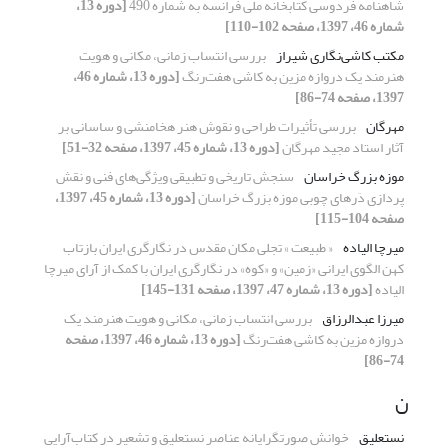
شاهنامه فردوسی کتابخانه ملی فرانسه به شماره 490
[دوره 13،
شماره 46، 1397، صفحه 102-110]
مکتب کاشی‌نگاری شیراز
بررسی انتساب زمانی، مکانی و هویت
هنرمند یک دروازه مزین به کاشی هفت‌رنگ
[دوره 13، شماره 46،
1397، صفحه 74-86]
مهرگان
بررسی تأثیرات طراحی و نقوش هنر هخامنشی و ساسانی بر
آثار استاد مجید مهرگان
[دوره 13، شماره 45، 1397، صفحه 32-51]
موزه بزرگ خراسان
سنجش تاریخی و تطبیقی ویژگی‌های فنی و نقش
پردازی دَرهای چوبی موزه بزرگ خراسان
[دوره 13، شماره 45، 1397،
صفحه 104-115]
میرچا الیاده
« طبیعت » تجلی مکان مقدس در نگارگری ایران بازتاب
کهن الگوی ایرانی «زمین» و «کوه» در نگارگری ایران با کمک از آرای میرچا
الیاده
[دوره 13، شماره 47، 1397، صفحه 131-145]
میرزا عبدالرزاق
بررسی انتساب زمانی، مکانی و هویت هنرمند یک
دروازه مزین به کاشی هفت‌رنگ
[دوره 13، شماره 46، 1397، صفحه
74-86]
ن
نستعلیق
خوانش صورتگرایانه عناصر نستعلیق و تشعیر در کتاب‌آرایی