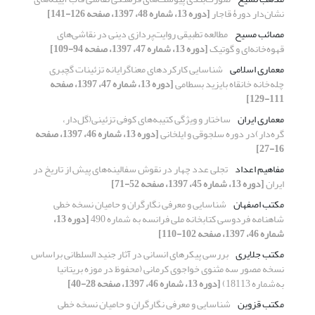
نشان‌دار دورۀ قاجار
[دوره 13، شماره 48، 1397، صفحه 126-141]
مصائب مسیح
مطالعه تطبیقی روایت‌پردازی دینی در نقاشی‌های
قهوه‌خانه‌ای و گوتیک
[دوره 13، شماره 47، 1397، صفحه 94-109]
معماری اسلامی
شناسایی کارکردهای معناگرایانه تزئینات گچبری
چله‌خانه خانقاه بایزید بسطامی
[دوره 13، شماره 47، 1397، صفحه
111-129]
معماری ایران
ساختار و ویژگی‌ کتیبه‌های کوفی تزئینی(گل‌دار،
گره‌دار)در دوره سلجوقی و ایلخانی
[دوره 13، شماره 46، 1397، صفحه
16-27]
مفاهیم اعداد
تجلی عدد چهار در نقوش سفالینه‌های پیش از تاریخ در
ایران
[دوره 13، شماره 45، 1397، صفحه 52-71]
مکتب اصفهان
شناسایی و معرفی نگارگران و حامیان نسخه خطی
شاهنامه فردوسی کتابخانه ملی فرانسه به شماره 490
[دوره 13،
شماره 46، 1397، صفحه 102-110]
مکتب جلایری
بررسی پیکرهای انسانی در آثار جنید السلطانی براساس
نسخه مصور سه مثنوی خواجوی کرمانی (محفوظ در موزه بریتانیا
به‌شماره 18113)
[دوره 13، شماره 46، 1397، صفحه 28-40]
مکتب قزوین
شناسایی و معرفی نگارگران و حامیان نسخه خطی