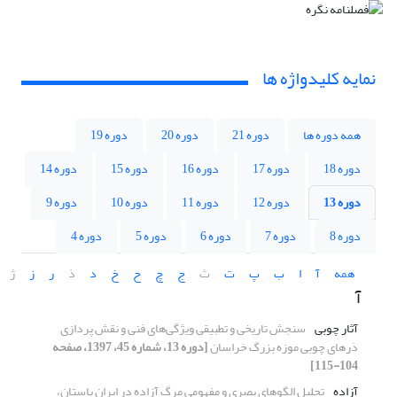
نمایه کلیدواژه ها
همه دوره ها
دوره 21
دوره 20
دوره 19
دوره 18
دوره 17
دوره 16
دوره 15
دوره 14
دوره 13
دوره 12
دوره 11
دوره 10
دوره 9
دوره 8
دوره 7
دوره 6
دوره 5
دوره 4
همه
آ
ا
ب
پ
ت
ث
ج
چ
ح
خ
د
ذ
ر
ز
ژ
آ
آثار چوبی
سنجش تاریخی و تطبیقی ویژگی‌های فنی و نقش پردازی
دَرهای چوبی موزه بزرگ خراسان
[دوره 13، شماره 45، 1397، صفحه
104-115]
آزاده
تحلیل الگوهای بصری و مفهومی مرگ آزاده در ایران باستان،