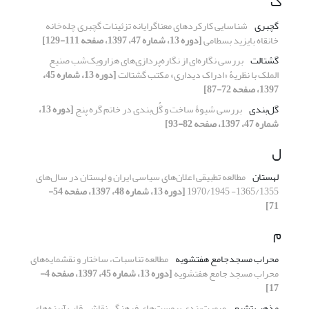
گ
گچبری
شناسایی کارکردهای معناگرایانه تزئینات گچبری چله‌خانه
خانقاه بایزید بسطامی
[دوره 13، شماره 47، 1397، صفحه 111-129]
گشتالت
بررسی نگاره‌ای از نگاره‌پردازی‌های هزارویک‌شب صنیع
الملک با نظریۀ «ادراک دیداری» مکتب گشتالت
[دوره 13، شماره 45،
1397، صفحه 72-87]
گل‌بندی
بررسی شیوۀ ساخت و گُل‌بندی در خاتم گره پنج
[دوره 13،
شماره 47، 1397، صفحه 82-93]
ل
لهستان
مطالعه تطبیقی اعلان‌های سیاسی ایران و لهستان در سال‌های
1365/1355- 1970/1945
[دوره 13، شماره 48، 1397، صفحه 54-
71]
م
محراب مسجدجامع هفتشویه
مطالعه تناسبات، ساختار و نقشمایه‌های
محراب مسجد جامع هفتشویه
[دوره 13، شماره 45، 1397، صفحه 4-
17]
مذهب تشیع
صورت‌بندی پیوست‌های فرهنگی نقاشی قاب آیینه‌های