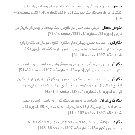
نقوش
تشریح ویژگی‌های بصری و کیفیات زیبایی‌شناختی انسان
کنشگر بر ظروف کلریت جیرفت
[دوره 13، شماره 46، 1397، صفحه 42-
59]
نقوش سفال
تجلی عدد چهار در نقوش سفالینه‌های پیش از تاریخ در
ایران
[دوره 13، شماره 45، 1397، صفحه 52-71]
نگارگری
مطالعه بصریِ پیکره‌های نگاره "کاوه، طومار ضحاک را پاره
می‌کند" از شاهنامه طهماسبی براساس نظریه گشتالت
[دوره 13،
شماره 45، 1397، صفحه 18-31]
نگارگری
بررسی تأثیرات طراحی و نقوش هنر هخامنشی و ساسانی بر
آثار استاد مجید مهرگان
[دوره 13، شماره 45، 1397، صفحه 32-51]
نگارگری
« طبیعت » تجلی مکان مقدس در نگارگری ایران بازتاب کهن
الگوی ایرانی «زمین» و «کوه» در نگارگری ایران با کمک از آرای میرچا
الیاده
[دوره 13، شماره 47، 1397، صفحه 131-145]
نگارگری ایران
شناسایی و معرفی نگارگران و حامیان نسخه خطی
شاهنامه فردوسی کتابخانه ملی فرانسه به شماره 490
[دوره 13،
شماره 46، 1397، صفحه 102-110]
نگاره
پژوهشی بر نگاره‌های نسخه خطی دیوان حافظ کتابخانه
پرینستون
[دوره 13، شماره 45، 1397، صفحه 88-103]