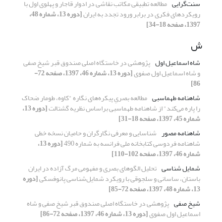
سنت‌گرایی
مطالعهٔ تطبیقی مکاتب نقاشی در ادوار قاجار و پهلوی اول با
رویکردهای فکری در برابر ورود تجدد به ایران
[دوره 13، شماره 48،
1397، صفحه 18-34]
ش
شاه اسماعیل اول
پژوهشی در خاستگاه اصلی صندوق قبر شیخ صفی
و شاه اسماعیل اول صفوی
[دوره 13، شماره 46، 1397، صفحه 72-
86]
شاهنامه طهماسبی
مطالعه بصریِ پیکره‌های نگاره "کاوه، طومار ضحاک
را پاره می‌کند" از شاهنامه طهماسبی براساس نظریه گشتالت
[دوره 13،
شماره 45، 1397، صفحه 18-31]
شاهنامه مصور
شناسایی و معرفی نگارگران و حامیان نسخه خطی
شاهنامه فردوسی کتابخانه ملی فرانسه به شماره 490
[دوره 13،
شماره 46، 1397، صفحه 102-110]
شمایل شناسی
تحلیل الگوهای بصری و مفهومی مرگ آزاده در ایران
باستان، ساسانی و سلجوقی با رویکرد شمایل‌شناسی پانوفسکی
[دوره
13، شماره 48، 1397، صفحه 72-85]
شیخ صفی­
پژوهشی در خاستگاه اصلی صندوق قبر شیخ صفی و شاه
اسماعیل اول صفوی
[دوره 13، شماره 46، 1397، صفحه 72-86]