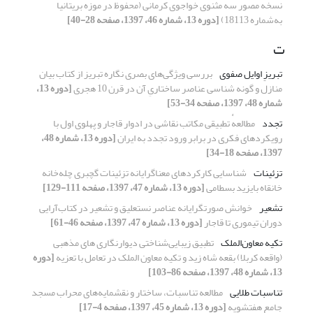
نسخه مصور سه مثنوی خواجوی کرمانی (محفوظ در موزه بریتانیا
به‌شماره 18113)
[دوره 13، شماره 46، 1397، صفحه 28-40]
ت
تبریزِ اوایل صفوی
بررسی ویژگی‌های بصری نگاره تبریز از کتاب بیان
منازل و گونه شناسی عناصر ساختاریِ آن در قرن 10 هجری
[دوره 13،
شماره 48، 1397، صفحه 34-53]
تجدد
مطالعهٔ تطبیقی مکاتب نقاشی در ادوار قاجار و پهلوی اول با
رویکردهای فکری در برابر ورود تجدد به ایران
[دوره 13، شماره 48،
1397، صفحه 18-34]
تزئینات
شناسایی کارکردهای معناگرایانه تزئینات گچبری چله‌خانه
خانقاه بایزید بسطامی
[دوره 13، شماره 47، 1397، صفحه 111-129]
تشعیر
خوانش صورتگرایانه عناصر نستعلیق و تشعیر در کتاب‌آرایی
دوران تیموری تا قاجار
[دوره 13، شماره 47، 1397، صفحه 46-61]
تکیه معاون‌الملک
تطبیق زیبایی‌شناختی دیوارنگاری های مذهبی
(واقعه کربلا) بقعه شاه زید و تکیه معاون الملک در تعامل با تعزیه
[دوره
13، شماره 48، 1397، صفحه 86-103]
تناسبات طلایی
مطالعه تناسبات، ساختار و نقشمایه‌های محراب مسجد
جامع هفتشویه
[دوره 13، شماره 45، 1397، صفحه 4-17]