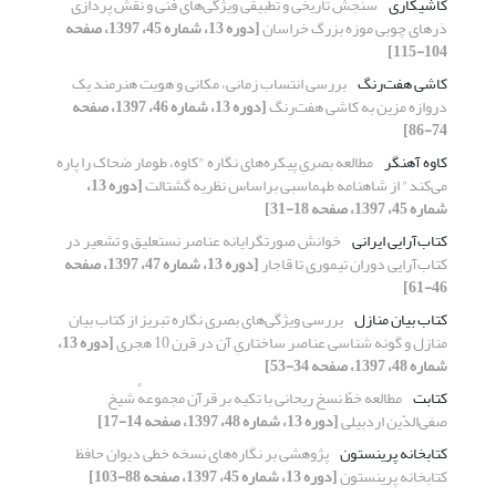
کاشیکاری
سنجش تاریخی و تطبیقی ویژگی‌های فنی و نقش پردازی
دَرهای چوبی موزه بزرگ خراسان
[دوره 13، شماره 45، 1397، صفحه
104-115]
کاشی هفت‌رنگ
بررسی انتساب زمانی، مکانی و هویت هنرمند یک
دروازه مزین به کاشی هفت‌رنگ
[دوره 13، شماره 46، 1397، صفحه
74-86]
کاوه آهنگر
مطالعه بصریِ پیکره‌های نگاره "کاوه، طومار ضحاک را پاره
می‌کند" از شاهنامه طهماسبی براساس نظریه گشتالت
[دوره 13،
شماره 45، 1397، صفحه 18-31]
کتاب‌آرایی ایرانی
خوانش صورتگرایانه عناصر نستعلیق و تشعیر در
کتاب‌آرایی دوران تیموری تا قاجار
[دوره 13، شماره 47، 1397، صفحه
46-61]
کتاب بیان منازل
بررسی ویژگی‌های بصری نگاره تبریز از کتاب بیان
منازل و گونه شناسی عناصر ساختاریِ آن در قرن 10 هجری
[دوره 13،
شماره 48، 1397، صفحه 34-53]
کتابت
مطالعه خطّ نسخ ریحانی با تکیه بر قرآن مجموعهٔ شیخ
صفی‌الدّین اردبیلی
[دوره 13، شماره 48، 1397، صفحه 14-17]
کتابخانه پرینستون
پژوهشی بر نگاره‌های نسخه خطی دیوان حافظ
کتابخانه پرینستون
[دوره 13، شماره 45، 1397، صفحه 88-103]