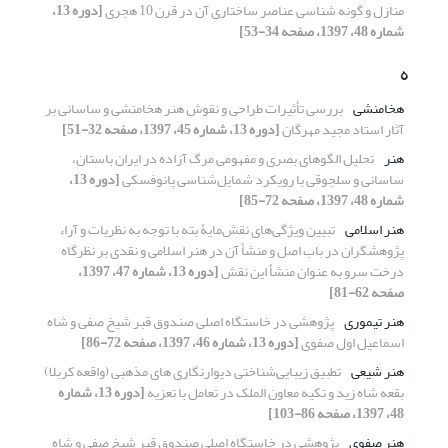
منازل و گونه شناسی عناصر ساختاریِ آن در قرن 10 هجری
[دوره 13،
شماره 48، 1397، صفحه 34-53]
ه
هخامنشی
بررسی تأثیرات طراحی و نقوش هنر هخامنشی و ساسانی بر
آثار استاد مجید مهرگان
[دوره 13، شماره 45، 1397، صفحه 32-51]
هنر
تحلیل الگوهای بصری و مفهومی مرگ آزاده در ایران باستان،
ساسانی و سلجوقی با رویکرد شمایل‌شناسی پانوفسکی
[دوره 13،
شماره 48، 1397، صفحه 72-85]
هنر اسلامی
تبیین ویژگی‌های نقش‌مایۀ بته با توجه به نظریات و آراء
پژوهشگران در باب اصل و منشأ آن در هنر اسلامی و نقدی بر نظرگاه
درخت سرو به عنوان منشأ این نقش
[دوره 13، شماره 47، 1397،
صفحه 62-81]
هنر تیموری
پژوهشی در خاستگاه اصلی صندوق قبر شیخ صفی و شاه
اسماعیل اول صفوی
[دوره 13، شماره 46، 1397، صفحه 72-86]
هنر شیعی
تطبیق زیبایی‌شناختی دیوارنگاری های مذهبی (واقعه کربلا)
بقعه شاه زید و تکیه معاون الملک در تعامل با تعزیه
[دوره 13، شماره
48، 1397، صفحه 86-103]
هنر صفوی
پژوهشی در خاستگاه اصلی صندوق قبر شیخ صفی و شاه