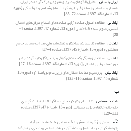
ایران باستان
تحلیل الگوهای بصری و مفهومی مرگ آزاده در ایران
باستان، ساسانی و سلجوقی با رویکرد شمایل‌شناسی پانوفسکی
[دوره
13، شماره 48، 1397، صفحه 72-85]
ایلخانی
مطالعه اصول صفحه‌آرایی صفحه‌های افتتاح قرآن‌های آستان
قدس رضوی سده 6 تا 9 ه. ق
[دوره 13، شماره 47، 1397، صفحه 4-
28]
ایلخانی
مطالعه تناسبات، ساختار و نقشمایه‌های محراب مسجد جامع
هفتشویه
[دوره 13، شماره 45، 1397، صفحه 4-17]
ایلخانی
ساختار و ویژگی‌ کتیبه‌های کوفی تزئینی(گل‌دار، گره‌دار)در
دوره سلجوقی و ایلخانی
[دوره 13، شماره 46، 1397، صفحه 16-27]
ایلخانیان
بررسی و مطالعۀ سفال‌های زرین‌فام نویافتۀ آوه
[دوره 13،
شماره 45، 1397، صفحه 116-125]
ب
بایزید بسطامی
شناسایی کارکردهای معناگرایانه تزئینات گچبری
چله‌خانه خانقاه بایزید بسطامی
[دوره 13، شماره 47، 1397، صفحه
111-129]
بُتِّه
تبیین ویژگی‌های نقش‌مایۀ بته با توجه به نظریات و آراء
پژوهشگران در باب اصل و منشأ آن در هنر اسلامی و نقدی بر نظرگاه