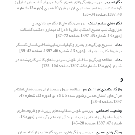
نگاره تبریز
بررسی ویژگی‌های بصری نگاره تبریز از کتاب بیان منازل و
گونه شناسی عناصر ساختاریِ آن در قرن 10 هجری
[دوره 13، شماره
48، 1397، صفحه 34-53]
نگاره‌های صنیع‌الملک
بررسی نگاره‌ای از نگاره‌پردازی‌های
هزارویک‌شب صنیع الملک با نظریۀ «ادراک دیداری» مکتب گشتالت
[دوره 13، شماره 45، 1397، صفحه 72-87]
نماد
تشریح ویژگی‌های بصری و کیفیات زیبایی‌شناختی انسان کنشگر
بر ظروف کلریت جیرفت
[دوره 13، شماره 46، 1397، صفحه 42-59]
نماد
مطالعه ویژگی و ساختار نقوش سردر بناهای کاشی‌کاری‌شده در
شیراز
[دوره 13، شماره 48، 1397، صفحه 104-125]
و
واژگان کلیدی:قرآن کریم
مطالعه اصول صفحه‌آرایی صفحه‌های افتتاح
قرآن‌های آستان قدس رضوی سده 6 تا 9 ه. ق
[دوره 13، شماره 47،
1397، صفحه 4-28]
وضعیت اجتماعی
بررسی نقوش سفالینه‌های زرین‌فام و ظروف فلزی
دورۀ سلجوقی و ایلخانی و بازتاب زندگی اجتماعی آن عصر
[دوره 13،
شماره 47، 1397، صفحه 28-45]
ویژگی‌های بصری
بررسی ویژگی‌های بصری نگاره تبریز از کتاب بیان