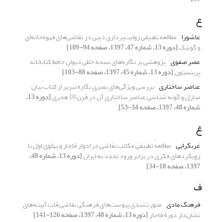
ع
عاشورا
مطالعه تطبیقی روایت‌پردازی دینی در نقاشی‌های قهوه‌خانه‌ای
و گوتیک
[دوره 13، شماره 47، 1397، صفحه 94-109]
عصر صفوی
پژوهشی بر نگاره‌های نسخه خطی دیوان حافظ کتابخانه
پرینستون
[دوره 13، شماره 45، 1397، صفحه 88-103]
عناصر ساختاری
بررسی ویژگی‌های بصری نگاره تبریز از کتاب بیان
منازل و گونه شناسی عناصر ساختاریِ آن در قرن 10 هجری
[دوره 13،
شماره 48، 1397، صفحه 34-53]
غ
غربگرایی
مطالعهٔ تطبیقی مکاتب نقاشی در ادوار قاجار و پهلوی اول با
رویکردهای فکری در برابر ورود تجدد به ایران
[دوره 13، شماره 48،
1397، صفحه 18-34]
ف
فرهنگ مادی
صورت‌بندی پیوست‌های فرهنگی نقاشی قاب آیینه‌های
نشان‌دار دورۀ قاجار
[دوره 13، شماره 48، 1397، صفحه 126-141]