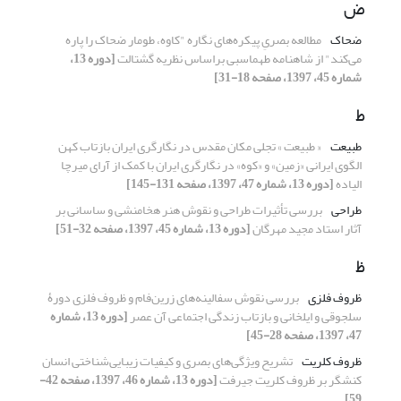
ض
ضحاک
مطالعه بصریِ پیکره‌های نگاره "کاوه، طومار ضحاک را پاره
می‌کند" از شاهنامه طهماسبی براساس نظریه گشتالت
[دوره 13،
شماره 45، 1397، صفحه 18-31]
ط
طبیعت
« طبیعت » تجلی مکان مقدس در نگارگری ایران بازتاب کهن
الگوی ایرانی «زمین» و «کوه» در نگارگری ایران با کمک از آرای میرچا
الیاده
[دوره 13، شماره 47، 1397، صفحه 131-145]
طراحی
بررسی تأثیرات طراحی و نقوش هنر هخامنشی و ساسانی بر
آثار استاد مجید مهرگان
[دوره 13، شماره 45، 1397، صفحه 32-51]
ظ
ظروف فلزی
بررسی نقوش سفالینه‌های زرین‌فام و ظروف فلزی دورۀ
سلجوقی و ایلخانی و بازتاب زندگی اجتماعی آن عصر
[دوره 13، شماره
47، 1397، صفحه 28-45]
ظروف کلریت
تشریح ویژگی‌های بصری و کیفیات زیبایی‌شناختی انسان
کنشگر بر ظروف کلریت جیرفت
[دوره 13، شماره 46، 1397، صفحه 42-
59]