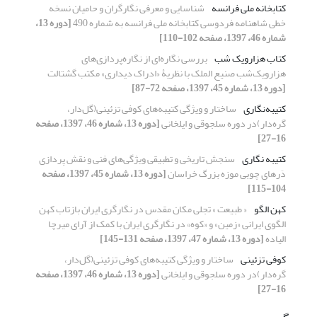
کتابخانه ملی فرانسه
شناسایی و معرفی نگارگران و حامیان نسخه
خطی شاهنامه فردوسی کتابخانه ملی فرانسه به شماره 490
[دوره 13،
شماره 46، 1397، صفحه 102-110]
کتاب هزارو‌یک شب
بررسی نگاره‌ای از نگاره‌پردازی‌های
هزارویک‌شب صنیع الملک با نظریۀ «ادراک دیداری» مکتب گشتالت
[دوره 13، شماره 45، 1397، صفحه 72-87]
کتیبه‌نگاری
ساختار و ویژگی‌ کتیبه‌های کوفی تزئینی(گل‌دار،
گره‌دار)در دوره سلجوقی و ایلخانی
[دوره 13، شماره 46، 1397، صفحه
16-27]
کتیبه نگاری
سنجش تاریخی و تطبیقی ویژگی‌های فنی و نقش پردازی
دَرهای چوبی موزه بزرگ خراسان
[دوره 13، شماره 45، 1397، صفحه
104-115]
کهن الگو
« طبیعت » تجلی مکان مقدس در نگارگری ایران بازتاب کهن
الگوی ایرانی «زمین» و «کوه» در نگارگری ایران با کمک از آرای میرچا
الیاده
[دوره 13، شماره 47، 1397، صفحه 131-145]
کوفی تزئینی
ساختار و ویژگی‌ کتیبه‌های کوفی تزئینی(گل‌دار،
گره‌دار)در دوره سلجوقی و ایلخانی
[دوره 13، شماره 46، 1397، صفحه
16-27]