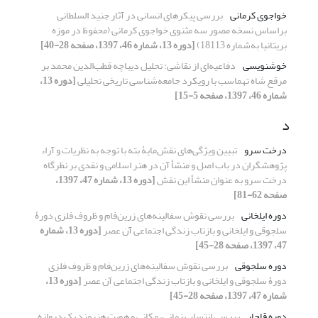
خواجوی کرمانی
بررسی پیکرهای انسانی در آثار جنید السلطانی
براساس نسخه مصور سه مثنوی خواجوی کرمانی (محفوظ در موزه
بریتانیا به‌شماره 18113)
[دوره 13، شماره 46، 1397، صفحه 28-40]
خوشنویسی
دفاعیه‌ای از نقاشی: تحلیل دیباچه قطب‌الدین محمد بر
مرقع شاه تهماسب با رویکرد جامعه‌شناسی تاریخی تحلیلی
[دوره 13،
شماره 46، 1397، صفحه 5-15]
د
درخت سرو
تبیین ویژگی‌های نقش‌مایۀ بته با توجه به نظریات و آراء
پژوهشگران در باب اصل و منشأ آن در هنر اسلامی و نقدی بر نظرگاه
درخت سرو به عنوان منشأ این نقش
[دوره 13، شماره 47، 1397،
صفحه 62-81]
دوره ایلخانی
بررسی نقوش سفالینه‌های زرین‌فام و ظروف فلزی دورۀ
سلجوقی و ایلخانی و بازتاب زندگی اجتماعی آن عصر
[دوره 13، شماره
47، 1397، صفحه 28-45]
دوره سلجوقی
بررسی نقوش سفالینه‌های زرین‌فام و ظروف فلزی
دورۀ سلجوقی و ایلخانی و بازتاب زندگی اجتماعی آن عصر
[دوره 13،
شماره 47، 1397، صفحه 28-45]
دوره قاجار
بررسی انتساب زمانی، مکانی و هویت هنرمند یک دروازه