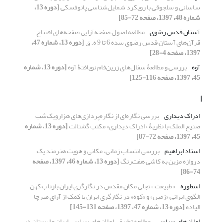
ساسانی و سلجوقی با رویکرد شمایل‌شناسی پانوفسکی
[دوره 13،
شماره 48، 1397، صفحه 72-85]
آستان قدس رضوی
مطالعه اصول صفحه‌آرایی صفحه‌های افتتاح
قرآن‌های آستان قدس رضوی سده 6 تا 9 ه. ق
[دوره 13، شماره 47،
1397، صفحه 4-28]
آوه
بررسی و مطالعۀ سفال‌های زرین‌فام نویافتۀ آوه
[دوره 13، شماره
45، 1397، صفحه 116-125]
ا
ادراک دیداری
بررسی نگاره‌ای از نگاره‌پردازی‌های هزارویک‌شب
صنیع الملک با نظریۀ «ادراک دیداری» مکتب گشتالت
[دوره 13، شماره
45، 1397، صفحه 72-87]
استاد ابراهیم
بررسی انتساب زمانی، مکانی و هویت هنرمند یک
دروازه مزین به کاشی هفت‌رنگ
[دوره 13، شماره 46، 1397، صفحه
74-86]
اسطوره
« طبیعت » تجلی مکان مقدس در نگارگری ایران بازتاب کهن
الگوی ایرانی «زمین» و «کوه» در نگارگری ایران با کمک از آرای میرچا
الیاده
[دوره 13، شماره 47، 1397، صفحه 131-145]
اعلان‌های سیاسی
مطالعه تطبیقی اعلان‌های سیاسی ایران و لهستان در