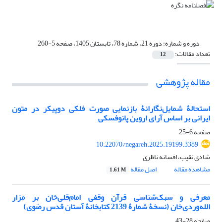
دوره و شماره:
دوره 21، شماره 78، تابستان 1405، صفحه 5-260
تعداد مقالات:
12
مقاله پژوهشی
استحالۀ شمایل‌نگارانۀ بازنمایی صورت فلکی دوپیکر در متون
ایرانی بر اساس آرای اروین پانوفسکی
صفحه
6-25
10.22070/negareh.2025.19199.3389
شادی نقیب، افسانه ناظری
مشاهده مقاله
اصل مقاله
1.61 M
معرفی و سبک‌شناسی قرآن وقفی امام‌قلی‌خان بر مزار
الله‌وردی‌خان (نسخۀ شمارۀ 2139 کتابخانۀ آستان قدس رضوی)
صفحه
28-43