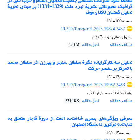
مطالعۀ نمود منازعات گفتمانی جمعیت فدائیان اسلام و حزب ‌خلق در
گرافیک مطبوعاتی نشریۀ نبرد ملت (1329-1334) بر مبنای نظریۀ
تحلیل گفتمان لاکلا و موف
صفحه
100-131
10.22070/negareh.2025.19824.3457
رسول کمالی دولت آبادی
مشاهده مقاله
اصل مقاله
1.41 M
تحلیل ساختارگرایانه نگارۀ سلطان سنجر و پیرزن اثر سلطان محمد
با تمرکز بر عنصر حرکت
صفحه
134-151
10.22070/negareh.2025.19982.3483
زهرا خداداد، حسین اردلانی
مشاهده مقاله
اصل مقاله
874.18 K
معرفی ویژگی‌های بصری شاهنامه الفت از دورۀ قاجار متعلق به
کتابخانه‌ مرکزی دانشگاه اصفهان
صفحه
154-169