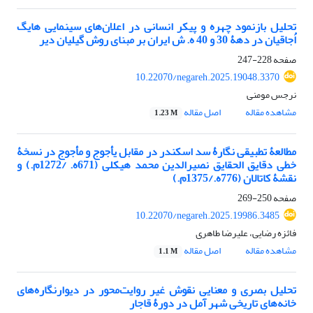
تحلیل بازنمود چهره و پیکر انسانی در اعلان‌های سینمایی هایگ
اُجاقیان در دهۀ 30 و 40 ه. ش ایران بر مبنای روش گیلیان دیر
صفحه
228-247
10.22070/negareh.2025.19048.3370
نرجس مومنی
مشاهده مقاله
اصل مقاله
1.23 M
مطالعۀ تطبیقی نگارۀ سد اسکندر در مقابل یأجوج و مأجوج در نسخۀ
خطی دقایق الحقایق نصیرالدین محمد هیکلی (671ه. /1272م.) و
نقشۀ کاتالان (776ه./1375م.)
صفحه
250-269
10.22070/negareh.2025.19986.3485
فائزه رضایی، علیرضا طاهری
مشاهده مقاله
اصل مقاله
1.1 M
تحلیل بصری و معنایی نقوش غیر روایت‌محور در دیوارنگاره‌های
خانه‌های تاریخی شهر آمل در دورۀ قاجار