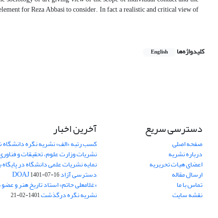
ement for Reza Abbasi to consider. In fact, a realistic and critical view of
کلیدواژه‌ها
English
دسترسی سریع
آخرین اخبار
صفحه اصلی
کسب رتبه «الف» نشریه نگره دانشگاه
درباره نشریه
نشریات وزارت علوم، تحقیقات و فناوری
اعضای هیات تحریریه
نمایه نشریات علمی دانشگاه در پایگاه ب
ارسال مقاله
دسترسی آزاد DOAJ
1401-07-16
تماس با ما
«غلامعلی حاتم» استاد تاریخ هنر و عضو
نقشه سایت
نشریه نگره درگذشت
1401-02-21