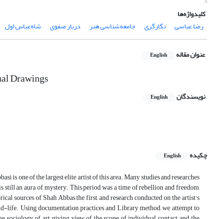
کلیدواژه‌ها
رضا عباسی
نگارگری
جامعه‌شناسی هنر
دربار صفوی
شاه‌عباس اول
عنوان مقاله
English
dual Drawings
نویسندگان
English
چکیده
English
asi is one of the largest elite artist of this area. Many studies and researches
s still an aura of mystery. This period was a time of rebellion and freedom,
orical sources of Shah Abbas the first, and research conducted on the artist's
mid-life. Using documentation practices and Library method, we attempt to
 sociology of art, giving view of the scope of individual contact, and the