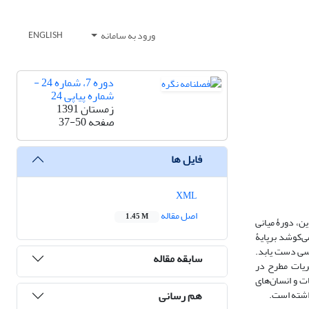
ورود به سامانه
ENGLISH
دوره 7، شماره 24 -
شماره پیاپی 24
زمستان 1391
صفحه
37-50
فایل ها
XML
اصل مقاله
1.45 M
ن، دورۀ میانی
ی‌کوشد برپایۀ
باسی دست یابد.
سابقه مقاله
ظریات مطرح در
ت و انسان‌های
هم رسانی
داشته است.