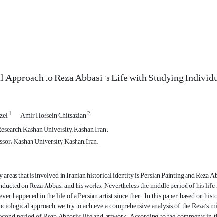
l Approach to Reza Abbasi ‘s Life with Studying Indivi
1
2
zel
Amir Hossein Chitsazian
esearch, Kashan University, Kashan, Iran.
ssor، Kashan University, Kashan, Iran.
 areas that is involved in Iranian historical identity is Persian Painting and Reza Abb
ducted on Reza Abbasi and his works. Nevertheless, the middle period of his life i
ever happened in the life of a Persian artist since then. In this paper, based on hist
ociological approach, we try to achieve a comprehensive analysis of the Reza’s 
econd period of Reza Abbasi’s life and artwork. According to the comments in the