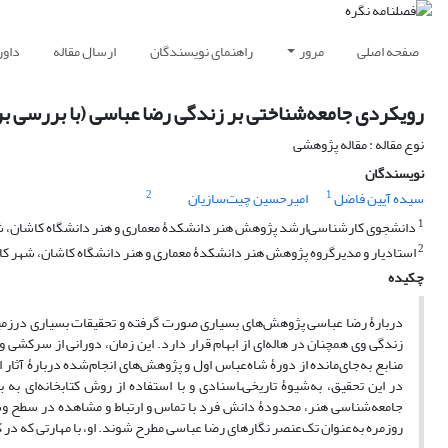
صفحه اصلی
مرور
راهنمای نویسندگان
ارسال مقاله
داور
رویکردی جامعه‌شناختی بر زندگی رضا عباسی (با بررسی برخ
نوع مقاله : مقاله پژوهشی
نویسندگان
2
1
سیده آیین فاضل
امیرحسین چیت‌سازیان
1
دانشجوی کارشناسی‌ارشد پژوهش هنر دانشکدۀ معماری و هنر دانشگاه کاشان، شه
2
استادیار و مدیرگروه پژوهش هنر دانشکدۀ معماری و هنر دانشگاه کاشان، شهر کا
چکیده
دربارۀ رضا عباسی پژوهش‌های بسیاری صورت گرفته و تحقیقات بسیاری درزمینۀ 
زندگی وی همچنان در هاله‌ای از ابهام قرار دارد. این زمان، دورانی از سرکشی 
منابع به‌جای‌مانده از دورۀ شاه‌عباس اول و پژوهش‌های انجام‌شده دربارۀ آثار
در این تحقیق، به‌شیوۀ تاریخی‌ـ‌اسنادی و با استفاده از روش کتابخانه‌ا
جامعه‌شناسی هنر، محدودۀ دانش فرد با تماس و ارتباط و مشاهده در سطح وس
روزمره به‌عنوان تک‌عنصر نگار‌های رضا عباسی مطرح شوند. او، با مهارتی که در