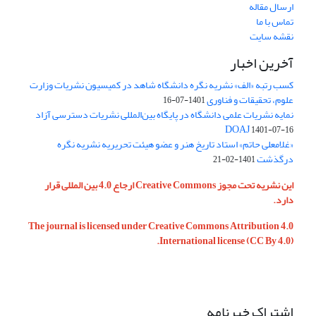
ارسال مقاله
تماس با ما
نقشه سایت
آخرین اخبار
کسب رتبه «الف» نشریه نگره دانشگاه شاهد در کمیسیون نشریات وزارت
علوم، تحقیقات و فناوری
1401-07-16
نمایه نشریات علمی دانشگاه در پایگاه بین‌المللی نشریات دسترسی آزاد
DOAJ
1401-07-16
«غلامعلی حاتم» استاد تاریخ هنر و عضو هیئت تحریریه نشریه نگره
درگذشت
1401-02-21
این نشریه تحت مجوز Creative Commons ارجاع 4.0 بین المللی قرار
دارد.
The journal is licensed under Creative Commons Attribution 4.0
International license (CC By 4.0).
اشتراک خبرنامه