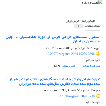
کلیدواژه‌ها =
فرش ایران
تعداد مقالات:
3
استمرار سنت‌های طراحی فرش از دورۀ هخامنشیان تا اوایل
سلجوقیان در ایران
دوره 21، شماره 77، بهار 1405، صفحه
98-129
10.22070/negareh.2024.19259.3396
داود شادلو
مشاهده مقاله
اصل مقاله
2.5 M
تحولات طراحی فرش با استناد به نگاره‌های مکاتب هرات و شیراز از
نیمهٔ دوم سدهٔ نهم تا آغازین سال‌های سدهٔ دهم در ایران
دوره 15، شماره 54، تابستان 1399، صفحه
55-75
10.22070/negareh.2020.1238
داود شادلو