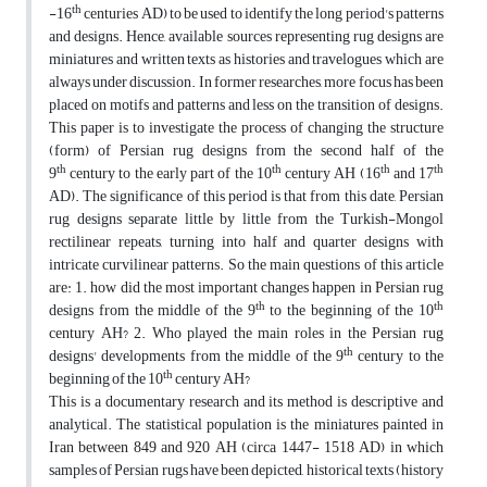
th
-16
centuries AD) to be used to identify the long period's patterns
and designs. Hence, available sources representing rug designs are
miniatures and written texts as histories and travelogues which are
always under discussion. In former researches, more focus has been
placed on motifs and patterns and less on the transition of designs.
This paper is to investigate the process of changing the structure
(form) of Persian rug designs from the second half of the
th
th
th
th
9
century to the early part of the 10
century AH (16
and 17
AD). The significance of this period is that from this date, Persian
rug designs separate little by little from the Turkish-Mongol
rectilinear repeats, turning into half and quarter designs with
intricate curvilinear patterns. So the main questions of this article
are: 1. how did the most important changes happen in Persian rug
th
th
designs from the middle of the 9
to the beginning of the 10
century AH? 2. Who played the main roles in the Persian rug
th
designs' developments from the middle of the 9
century to the
th
beginning of the 10
century AH?
This is a documentary research and its method is descriptive and
analytical. The statistical population is the miniatures painted in
Iran between 849 and 920 AH (circa 1447- 1518 AD) in which
samples of Persian rugs have been depicted, historical texts (history