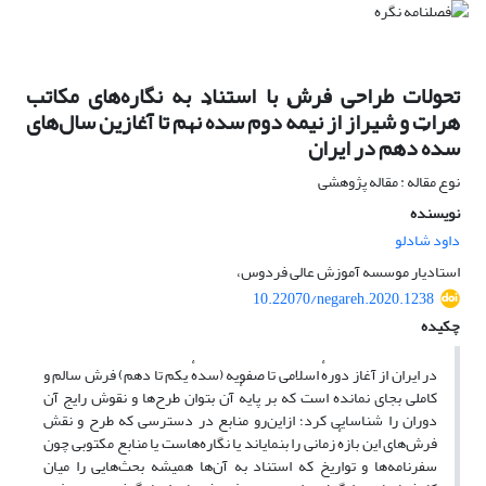
تحولات طراحی فرش با استناد به نگاره‌های مکاتب
هرات و شیراز از نیمهٔ دوم سدهٔ نهم تا آغازین سال‌های
سدهٔ دهم در ایران
نوع مقاله : مقاله پژوهشی
نویسنده
داود شادلو
استادیار موسسه آموزش عالی فردوس،
10.22070/negareh.2020.1238
چکیده
در ایران از آغاز دورهٔ اسلامی تا صفویه (سدهٔ یکم تا دهم) فرش سالم و
کاملی بجای نمانده است که بر پایهٔ آن بتوان طرح‌ها و نقوش رایج آن
دوران را شناسایی کرد؛ ازاین‌رو منابع در دسترسی که طرح و نقش
فرش‌های این بازهٔ زمانی را بنمایاند یا نگاره‌هاست یا منابع مکتوبی چون
سفرنامه‌ها و تواریخ که استناد به آن‌ها همیشه بحث‌هایی را میان