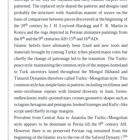
patterned. The replaced style shared the patterns and designs (and
probably the structure) with Anatolian manner of weave, on the
basis of comparison between pieces discovered at the beginning of
th
the 20
century by J. H. Loytved-Hardegg and F. R. Martin in
Konya and the rugs depicted in Persian miniature paintings from
th
th
th
th
the 8
and the 9
centuries AH (15
and 16
AD).
Islamic beliefs have ultimately been fixed and new tools and
materials, brought by coming Turkic tribes, played major roles, but
chiefly the change of patronage led to the transition. The Turkic
peace style, maintaining the common style of the steppes, homeland
to Turk ancestors, lasted throughout the Mongol Ilkhanid and
Timurid Dynasties, therefore called Turkic-Mongolian style. This
common style has simple basis in patterns, including rectilinear and
semi-rectilinear repeats with limited diversity in basic forms:
endless knots, multi-pointed stars, crosses, geometric shapes such as
octagons, hexagons and pentagons, hooked lozenges and Kufic-like
script, used chiefly in rugs’ margins.
Prevalent from Central Asia to Anatolia, the Turkic-Mongolian
th
style appears to be dominant in Persia till the 9
century AH.
However, there is no preserved Persian rug remained from the
th
beginning of the Islamic era to the rise of the Safavid Dynasty (7