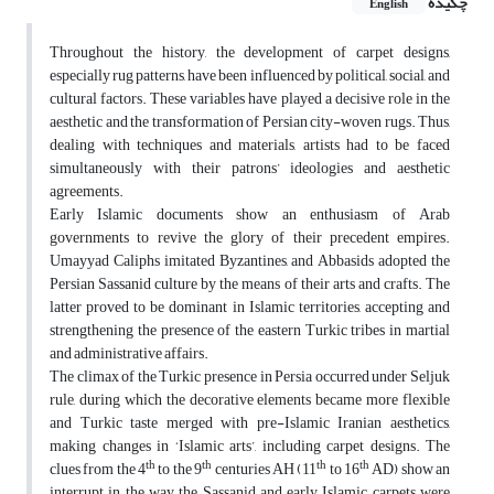
چکیده
English
Throughout the history, the development of carpet designs,
especially rug patterns, have been influenced by political, social, and
cultural factors. These variables have played a decisive role in the
aesthetic and the transformation of Persian city-woven rugs. Thus,
dealing with techniques and materials, artists had to be faced
simultaneously with their patrons’ ideologies and aesthetic
agreements.
Early Islamic documents show an enthusiasm of Arab
governments to revive the glory of their precedent empires.
Umayyad Caliphs imitated Byzantines, and Abbasids adopted the
Persian Sassanid culture by the means of their arts and crafts. The
latter proved to be dominant in Islamic territories, accepting and
strengthening the presence of the eastern Turkic tribes in martial
and administrative affairs.
The climax of the Turkic presence in Persia occurred under Seljuk
rule, during which the decorative elements became more flexible
and Turkic taste merged with pre-Islamic Iranian aesthetics,
making changes in ‘Islamic arts’, including carpet designs. The
th
th
th
th
clues from the 4
to the 9
centuries AH (11
to 16
AD) show an
interrupt in the way the Sassanid and early Islamic carpets were