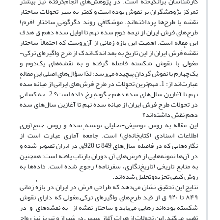
کارشناسان برانگیخته است. در پژوهش‌های انجام‌گرفته نیز بیشتر
تمرکز پژوهشگران بر نقوش بوده است و کمتر به سیر تحولات ساختار
نقشه یا طرح‌ها پرداخته‌اند. موشکافی روند دگرگونی ساختار (فرم)
طرح‌های فرش‌ ایران از نیمهٔ دوم سدهٔ نهم تا اوایل سدهٔ دهم ق هدف
این مقاله است. اهمیت این بازهٔ زمانی از آن‌روست که احتمالاً ساختار
نقشهٔ فرش ایران از این تاریخ به بعد اندک‌اندک از طرح واگیره‌‌ای ترکی-
مغولی با نقوش شکسته فاصله گرفته و به نقشه‌های یک‌دوم و
یک‌چهارم با نقوش گردانِ پیچیده می‌رسد؛ لذا سؤال‌های اصلی این مقاله
عبارت‌اند از: 1. مهم‌ترین تحولات در طرح فرش‌های ایرانی از میانهٔ سدهٔ
نهم تا آغازین سال‌های سدهٔ دهم چگونه رخ داده است؟ 2. چه کسانی
در تحولات طرح فرش ایران از میانهٔ سدهٔ نهم تا آغازین سال‌های سدهٔ
دهم نقش داشته‌اند؟
این مقاله به روش توصیفى-تحلیلى نوشته شده و روش جمع‌آورى
اطلاعات اسنادى (کتابخانه‌ای) است. جامعهٔ آمارى عبارت‌ است از
نگاره‌هایی که در فاصلهٔ سال‌های 849 تا 920ق در ایران تصویر شده و
در آن‌ها نمونه‌هایی از فرش‌های آن دوران بازتاب یافته است؛ همچنین
به منابع تاریخی (تاریخ‌نگاری، سفرنامه‌) رجوع شده است. داده‌ها به
روش کیفى تجزیه‌وتحلیل شده‌اند.
نتایج این تحقیق نشان می‌دهد که طراحی فرش‌ در ایران در بازهٔ زمانی
۸۴۹ تا ۹۲۰ ق از قید طرح‌های واگیره‌ای ترکی‌ـ‌مغولی که دارای نقوش
شکسته بوده‌اند رهایی می‌یابد و ساختار نقشه از به نقشه‌های و در
تغییر می‌کند. این تحولات از هرات آغاز سپس در شیراز و تبریز نیز رواج