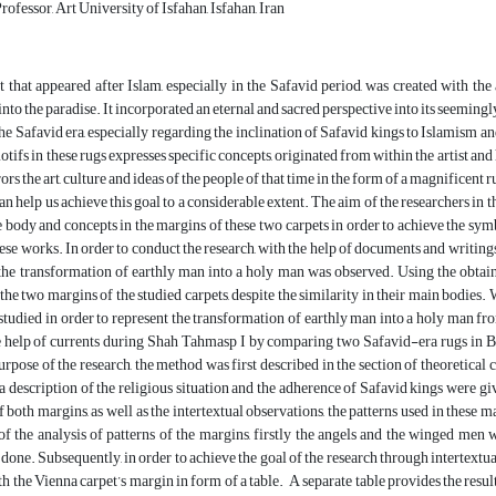
rofessor, Art University of Isfahan, Isfahan, Iran
t that appeared after Islam, especially in the Safavid period, was created with th
nto the paradise. It incorporated an eternal and sacred perspective into its seeming
he Safavid era, especially regarding the inclination of Safavid kings to Islamism an
otifs in these rugs expresses specific concepts, originated from within the artist an
rors the art, culture and ideas of the people of that time in the form of a magnificent r
 help us achieve this goal to a considerable extent. The aim of the researchers in th
e body and concepts in the margins of these two carpets in order to achieve the sym
ese works. In order to conduct the research, with the help of documents and writings i
he transformation of earthly man into a holy man was observed. Using the obtained
 the two margins of the studied carpets, despite the similarity in their main bodies.
studied in order to represent the transformation of earthly man into a holy man fr
he help of currents during Shah Tahmasp I by comparing two Safavid-era rugs in
urpose of the research, the method was first described in the section of theoretical c
a description of the religious situation and the adherence of Safavid kings were giv
 both margins, as well as the intertextual observations, the patterns used in these m
of the analysis of patterns of the margins, firstly the angels and the winged men 
ne. Subsequently, in order to achieve the goal of the research through intertextua
 the Vienna carpet’s margin in form of a table. A separate table provides the resul