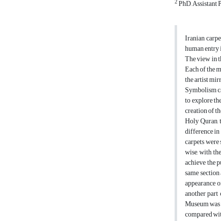
2
PhD, Assistant P
Iranian carpe
human entry i
The view in t
Each of the m
the artist mir
Symbolism can
to explore th
creation of th
Holy Quran, t
difference in
carpets were 
wise, with t
achieve the p
same section 
appearance of
another part 
Museum was do
compared with