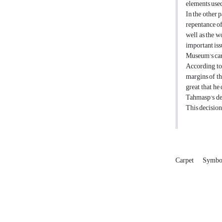
elements used
In the other p
repentance of
well as the w
important iss
Museum's carp
According to 
margins of the
great that he 
Tahmasp's dec
This decision 
Carpet
Symbo