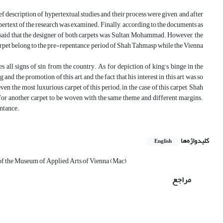
rief description of hypertextual studies and their process were given, and after
pertext of the research was examined. Finally, according to the documents as
e said that the designer of both carpets was Sultan Mohammad. However, the
carpet belong to the pre-repentance period of Shah Tahmasp while the Vienna
s all signs of sin from the country. As for depiction of king's binge in the
nd the promotion of this art, and the fact that his interest in this art was so
 even the most luxurious carpet of this period; in the case of this carpet, Shah
n for another carpet to be woven with the same theme and different margins.
entance.
کلیدواژه‌ها
English
of the Museum of Applied Arts of Vienna (Mac)
مراجع