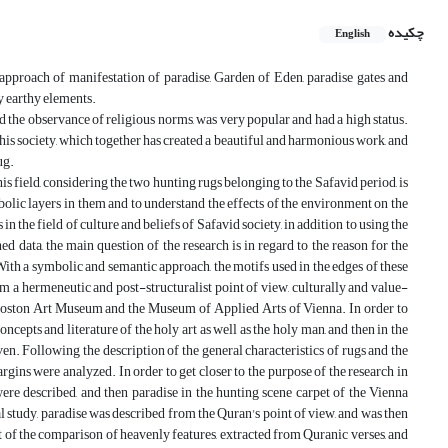
چکیده
English
e approach of manifestation of paradise, Garden of Eden, paradise gates and
ly earthy elements.
d the observance of religious norms, was very popular and had a high status.
d his society, which together has created a beautiful and harmonious work, and
ug.
is field, considering the two hunting rugs belonging to the Safavid period, is
bolic layers in them and to understand the effects of the environment on the
n the field of culture and beliefs of Safavid society, in addition to using the
 data, the main question of the research is in regard to the reason for the
 With a symbolic and semantic approach, the motifs used in the edges of these
om a hermeneutic and post-structuralist point of view, culturally and value-
 Boston Art Museum and the Museum of Applied Arts of Vienna. In order to
oncepts and literature of the holy art as well as the holy man, and then in the
en. Following the description of the general characteristics of rugs and the
argins were analyzed. In order to get closer to the purpose of the research in
were described, and then paradise in the hunting scene carpet of the Vienna
l study, paradise was described from the Quran's point of view, and was then
t of the comparison of heavenly features, extracted from Quranic verses, and