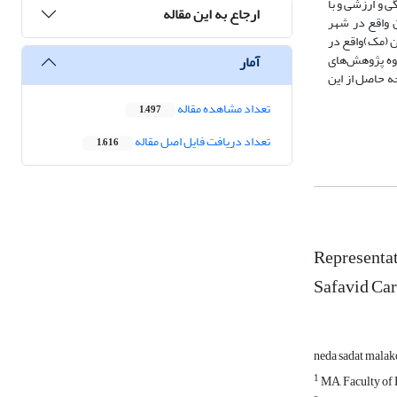
ی و ارزشی و با
ارجاع به این مقاله
ن واقع در شهر
ی هنرهای کاربردی وین (مک)واقع در
روش در گروه پژوهش‌های
آمار
ه حاصل از این
تعداد مشاهده مقاله
1,497
تعداد دریافت فایل اصل مقاله
1,616
Representat
Safavid Ca
neda sadat malak
1
MA, Faculty of H