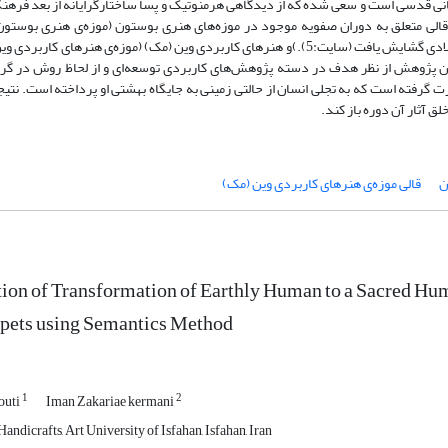
 انسانی قدسی است و سعی شده که از دیدگاهی هرمنوتیک و پسا ساختارگرایانه از بعد فرهنگ
قالی متعلق به دوران صفویه موجود در موزه‌های هنری بوستون (موزه‌ی هنری بوستو
ماساچوست ایلات متحده امریکا و بزرگ‌ترین موزه‌ی امریکا که در سال 1870 میلادی گشایش یافت (سایت:5).)و هنرهای کاربردی وین (مک) (موزه‌
اتریش، اولین موزه در زمینه‌ی هنرهای کاربردی است (سایت:6).)،این پژوهش از نظر هدف در دسته پژوهش‌های کاربردی توسعه‌ای و از لحاظ 
ت گرفته است که به تجلی انسان از حالتی زمینی به جایگاه بهشتی او پرداخته است. نتیج
 آثار آن دوره باز کند.
ن
قالی موزه‌ی هنرهای کاربردی وین (مک)
ion of Transformation of Earthly Human to a Sacred Huma
rpets using Semantics Method
1
2
outi
Iman Zakariae kermani
andicrafts, Art University of Isfahan, Isfahan, Iran