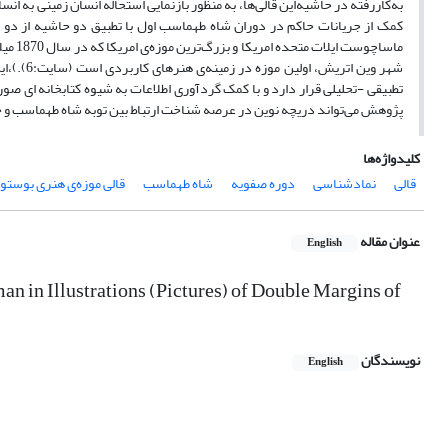
به‌کاررفته در حاشیه‌این قالی‌ها، به منظور بازنمایی استحاله‌ انسان زمینی به
کمک از جریانات حاکم در دوران شاه طهماسب اول با تطبیق دو حاشیه از دو 
شهر وین 
تطبیقی -تحلیلی قرار دارد و با کمک گردآوری اطلاعات به شیوه کتابخانه ای صور
پژوهش می‌تواند دریچه نوین در عرصه شناخت ارتباط بین توبه شاه طهماسب و خلق
کلیدواژه‌ها
قالی
نمادشناسی
دوره صفویه
شاه طهماسب
قالی موزه‌ی هنری بوستو
عنوان مقاله
English
n in Illustrations (Pictures) of Double Margins of
نویسندگان
English