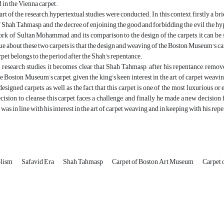
 in the Vienna carpet.
art of the research, hypertextual studies were conducted. In this context, firstly a b
 Shah Tahmasp, and the decree of enjoining the good and forbidding the evil, the hy
ork of Sultan Mohammad and its comparison to the design of the carpets, it can b
ue about these two carpets is that the design and weaving of the Boston Museum's 
et belongs to the period after the Shah's repentance.
research studies, it becomes clear that Shah Tahmasp, after his repentance, remove
 Boston Museum’s carpet, given the king's keen interest in the art of carpet weaving a
designed carpets, as well as the fact that this carpet is one of the most luxurious or
ision to cleanse this carpet faces a challenge, and finally he made a new decisio
was in line with his interest in the art of carpet weaving and in keeping with his rep
lism
Safavid Era
Shah Tahmasp
Carpet of Boston Art Museum
Carpet 