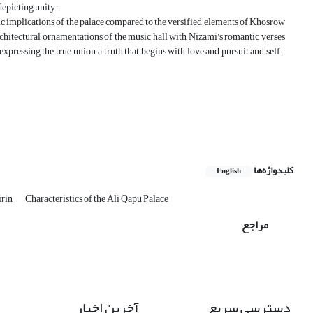
 depicting unity.
ic implications of the palace compared to the versified elements of Khosrow
architectural ornamentations of the music hall with Nizami’s romantic verses
expressing the true union, a truth that begins with love and pursuit and self-
کلیدواژه‌ها
English
irin
Characteristics of the Ali Qapu Palace
مراجع
دسترسی سریع
آخرین اخبار