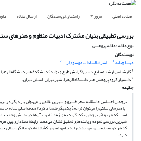
صفحه اصلی
مرور
راهنمای نویسندگان
ارسال مقاله
داور
بررسی تطبیقی بنیان مشترک ادبیات منظوم و هنرهای سنتی 
نوع مقاله : مقاله پژوهشی
نویسندگان
2
1
مهسا چنانه
اشرف‌السادات موسوی‌لر
1
کارشناس ارشد صنایع دستی(گرایش طرح و تولید) دانشکدۀ هنر دانشگاه الزهرا. ش
2
دانشیار گروه پژوهش هنر دانشگاه الزهرا. شهر تهران. استان تهران.
چکیده
ترجمان احساس عاشقانه شعر خسرو و شیرین نظامی را می‌توان بار دیگر در تزیی
آیا هنر‌های سنتی را می‌توان ترجمۀ یکدیگر قلمداد کرد؟ هدف اصلی مقاله حاض
است که هردو اثر ترجمان یکدیگرند به ویژه مشابهت آن‌ها در نمایش وحدت. این
شیرین بررسی نموده و یافته‌های تحقیق نشان می‌دهد؛ رابطۀ معناداری بین فرم و
که هر دو صحنه مفهو م وحدت را به نظم و تصویر کشانده اندو بیانگر وصالی حق
دارد.