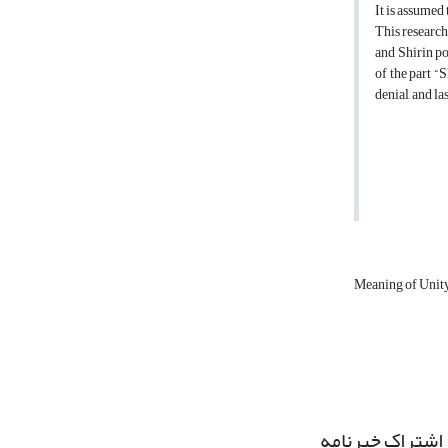
It is assumed 
This research
and Shirin po
of the part “
denial, and la
Meaning of Unit
اشتراک خبرنامه