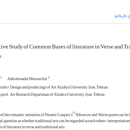
عالی‌قاپو
ve Study of Common Bases of literature in Verse and Tr
e
1
2
h
Ashrafosadat Mousavilar
afts ( Design and producing) of Art Alzahra University.Iran.Tehran.
prof. Art Research Departman of Alzahra University.Iran.Tehran.
[1]
 of the romantic sensation of Nizami Ganjavi’s
Khosrow and Shirin poem can be fou
pal question as whether traditional arts can be regarded as each others’ interpretatio
of literature in verse and traditional arts.