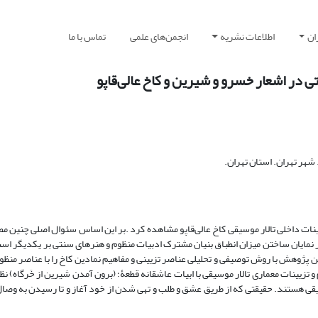
ان
اطلاعات نشریه
انجمن‌های علمی
تماس با ما
در اشعار خسرو و شیرین و کاخ عالی‌قاپو
هر تهران. استان تهران.
نات داخلی تالار موسیقی کاخ عالی‌قاپو مشاهده کرد .بر این اساس سئوال اصلی چنین م
ر نمایان ساختن میزان انطباق بنیان مشترک ادبیات منظوم و هنرهای سنتی بر یکدیگر اس
 پژوهش با روش توصیفی و تحلیلی عناصر تزیینی و مفاهیم نمادین کاخ را با عناصر منظ
 تزیینات معماری تالار موسیقی با ابیات عاشقانه قطعۀ؛ (برون آمدن شیرین از خَرگاه) ن
یقی هستند. حقیقتی که از طریق عشق و طلب و تهی شدن از خود آغاز و تا رسیدن به وصا