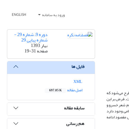
ورود به سامانه
ENGLISH
دوره 9، شماره 29 -
شماره پیاپی 29
بهار 1393
صفحه
19-31
فایل ها
XML
اصل مقاله
697.05 K
طرح می‌شود که
ت. فرض بر این
وم شعر خسرو و
سابقه مقاله
ظامی وجود دارد
ل مقصود ادامه
هم رسانی