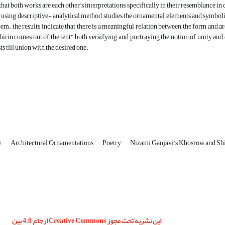
that both works are each other’s interpretations, specifically in their resemblance in
 using descriptive- analytical method, studies the ornamental elements and symbol
em. the results indicate that there is a meaningful relation between the form and 
Shirin comes out of the tent”, both versifying and portraying the notion of unity and 
sts till union with the desired one.
y
Architectural Ornamentations
Poetry
Nizami Ganjavi’s Khosrow and Sh
این نشریه تحت مجوز Creative Commons ارجاع 4.0 بین