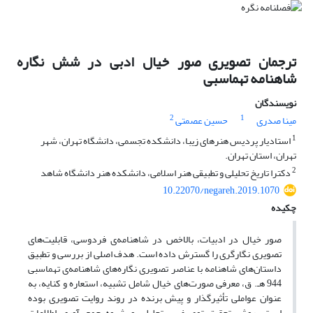
ترجمان تصویری صور خیال ادبی در شش نگاره
شاهنامه تهماسبی
نویسندگان
2
1
مینا صدری
حسین عصمتی
1
استادیار پردیس هنرهای زیبا، دانشکده تجسمی، دانشگاه تهران، شهر
تهران، استان تهران.
2
دکترا تاریخ تحلیلی و تطبیقی هنر اسلامی، دانشکده هنر دانشگاه شاهد
10.22070/negareh.2019.1070
چکیده
صور خیال در ادبیات، بالاخص در شاهنامه‌ی فردوسی، قابلیت‌های
تصویری نگارگری را گسترش داده است. هدف اصلی از بررسی و تطبیق
داستان‌های شاهنامه با عناصر تصویری نگاره‌های شاهنامه‌ی تهماسبی
944 هـ. ق، معرفی صورت‌های خیال شامل تشبیه، استعاره و کنایه، به
عنوان عواملی تأثیرگذار و پیش برنده در روند روایت تصویری بوده
است. روش تحقیق توصیفی – تحلیلی و شیوه جمع آوری اطلاعات