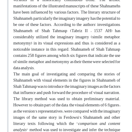
manifestations of the illustrated manuscripts of these Shahnamehs
have been influenced by various factors. The literary structure of
Shahnameh, particularly the imaginary imagery, has the potential to
be one of these factors. According to the authors' investigations,
Shahnameh of Shah Tahmasp (Tabriz II – 1537 AH) has
considerably utilized the imaginary imagery (simile, metaphor,
metonymy) in its visual expressions and, thus, is considered as a
noticeable instance in this regard. Shahnameh of Shah Tahmasp
contains 258 figures among which six figures that indicate the use
of simile, metaphor, and metonymy as their theme were selected for
data analysis.
The main goal of investigating and comparing the stories of
Shahnameh with visual elements in the figures in Shahnameh of
Shah Tahmasp was to introduce the imaginary images as the factors
that influence and push forward the procedure of visual narration.
The library method was used to obtain preliminary material.
However, to obtain part of the data, the visual elements of 6 figures –
as the version's representatives – were compared with the imaginary
images of the same story in Ferdowsi's Shahnameh and other
literary texts, following which the "
comparison and content
analysis
" method was used to investigate and infer the technique