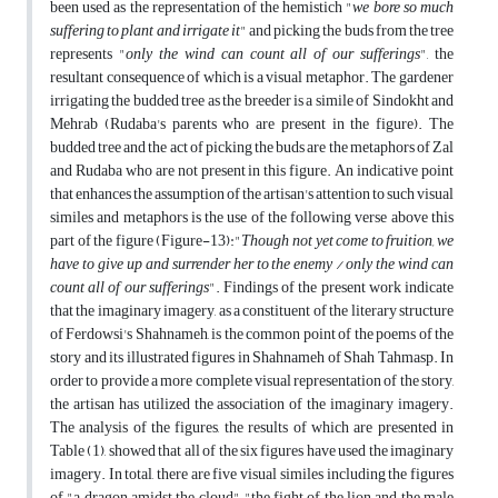
been used as the representation of the hemistich "
we bore so much
suffering to plant and irrigate it
" and picking the buds from the tree
represents "
only the wind can count all of our sufferings
", the
resultant consequence of which is a visual metaphor. The gardener
irrigating the budded tree as the breeder is a simile of Sindokht and
Mehrab (Rudaba's parents who are present in the figure). The
budded tree and the act of picking the buds are the metaphors of Zal
and Rudaba who are not present in this figure. An indicative point
that enhances the assumption of the artisan's attention to such visual
similes and metaphors is the use of the following verse above this
part of the figure (Figure-13):"
Though not yet come to fruition, we
have to give up and surrender her to the enemy / only the wind can
count all of our sufferings
". Findings of the present work indicate
that the imaginary imagery, as a constituent of the literary structure
of Ferdowsi's Shahnameh, is the common point of the poems of the
story and its illustrated figures in Shahnameh of Shah Tahmasp. In
order to provide a more complete visual representation of the story,
the artisan has utilized the association of the imaginary imagery.
The analysis of the figures, the results of which are presented in
Table (1), showed that all of the six figures have used the imaginary
imagery. In total, there are five visual similes including the figures
of "a dragon amidst the cloud", "the fight of the lion and the male