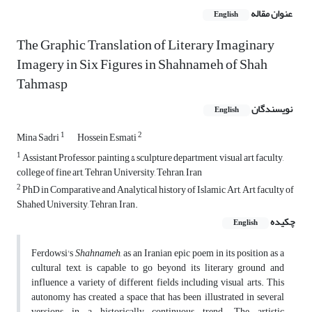
عنوان مقاله
English
The Graphic Translation of Literary Imaginary
Imagery in Six Figures in Shahnameh of Shah
Tahmasp
نویسندگان
English
1
2
Mina Sadri
Hossein Esmati
1
Assistant Professor, painting & sculpture department, visual art faculty,
college of fine art, Tehran University, Tehran, Iran
2
PhD in Comparative and Analytical history of Islamic Art, Art faculty of
Shahed University, Tehran, Iran.
چکیده
English
Ferdowsi's
Shahnameh
, as an Iranian epic poem in its position as a
cultural text, is capable to go beyond its literary ground and
influence a variety of different fields including visual arts. This
autonomy has created a space that has been illustrated in several
versions in a historically continuous trend. The artistic