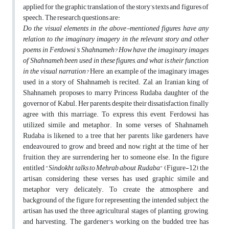
applied for the graphic translation of the story’s texts and figures of
speech. The research questions are:
Do the visual elements in the above-mentioned figures have any
relation to the imaginary imagery in the relevant story and other
poems in Ferdowsi's Shahnameh? How have the imaginary images
of Shahnameh been used in these figures, and what is their function
in the visual narration?
Here, an example of the imaginary images
used in a story of Shahnameh is recited. Zal, an Iranian king of
Shahnameh, proposes to marry Princess Rudaba, daughter of the
governor of Kabul. Her parents, despite their dissatisfaction, finally
agree with this marriage. To express this event, Ferdowsi has
utilized simile and metaphor. In some verses of Shahnameh,
Rudaba is likened to a tree that her parents, like gardeners, have
endeavoured to grow and breed and now, right at the time of her
fruition, they are surrendering her to someone else. In the figure
entitled "
Sindokht talks to Mehrab about Rudaba
" (Figure-12), the
artisan, considering these verses, has used graphic simile and
metaphor very delicately. To create the atmosphere and
background of the figure for representing the intended subject, the
artisan has used the three agricultural stages of planting, growing,
and harvesting. The gardener's working on the budded tree has