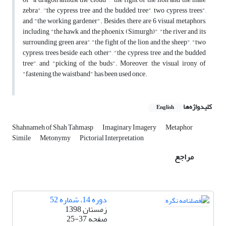
zebra", ''the cypress tree and the budded tree", two cypress trees",
and "the working gardener". Besides, there are 6 visual metaphors,
including "the hawk and the phoenix (Simurgh)", "the river and its
surrounding green area", "the fight of the lion and the sheep", "two
cypress trees beside each other", "the cypress tree and the budded
tree", and "picking of the buds". Moreover, the visual irony of
"fastening the waistband" has been used once.
کلیدواژه‌ها
English
Shahnameh of Shah Tahmasp
Imaginary Imagery
Metaphor
Simile
Metonymy
Pictorial Interpretation
مراجع
دوره 14، شماره 52
زمستان 1398
صفحه
25-37