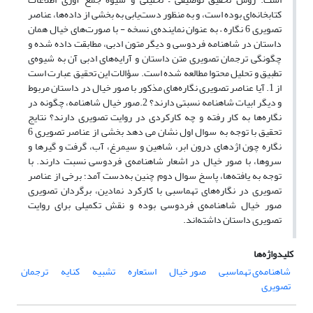
کتابخانه‌ای بوده است، و به منظور دست‌یابی به بخشی از داده‌ها، عناصر
تصویری 6 نگاره – به عنوان نماینده‌ی نسخه - با صورت‌های خیال همان
داستان در شاهنامه فردوسی و دیگر متون ادبی، مطابقت داده شده و
چگونگی ترجمان تصویری متن داستان و آرایه‌های ادبی آن به شیوه‌ی
تطبیق و تحلیل محتوا مطالعه شده است. سؤالات این تحقیق عبارت است
از 1. آیا عناصر تصویری نگاره‌های مذکور با صور خیال در داستان مربوط
و دیگر ابیات شاهنامه نسبتی دارند؟ 2.صور خیال شاهنامه، چگونه در
نگاره‌ها به کار رفته و چه کارکردی در روایت تصویری دارند؟ نتایج
تحقیق با توجه به سوال اول نشان می دهد بخشی از عناصر تصویری 6
نگاره‌ چون اژدهای درون ابر، شاهین و سیمرغ، آب، گرفت و گیرها و
سروها، با صور خیال در اشعار شاهنامه‌ی فردوسی نسبت دارند. با
توجه به یافته‌ها، پاسخ سوال دوم چنین به‌دست آمد؛ برخی از عناصر
تصویری در نگاره‌های تهماسبی با کارکرد نمادین، برگردان تصویری
صور خیال شاهنامه‌ی فردوسی بوده و نقش تکمیلی برای روایت
تصویری داستان داشته‌اند.
کلیدواژه‌ها
شاهنامه‌ی تهماسبی
صور خیال
استعاره
تشبیه
کنایه
ترجمان
تصویری