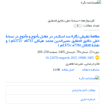
کلیدواژه‌ها =
نسخۀ خطی دقایق الحقایق
تعداد مقالات:
1
مطالعۀ تطبیقی نگارۀ سد اسکندر در مقابل یأجوج و مأجوج در نسخۀ
خطی دقایق الحقایق نصیرالدین محمد هیکلی (671ه. /1272م.) و
نقشۀ کاتالان (776ه./1375م.)
دوره 21، شماره 78، تابستان 1405، صفحه
250-269
10.22070/negareh.2025.19986.3485
فائزه رضایی، علیرضا طاهری
مشاهده مقاله
اصل مقاله
1.1 M
مقالات آماده انتشار
شماره جاری