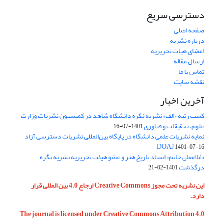
دسترسی سریع
صفحه اصلی
درباره نشریه
اعضای هیات تحریریه
ارسال مقاله
تماس با ما
نقشه سایت
آخرین اخبار
کسب رتبه «الف» نشریه نگره دانشگاه شاهد در کمیسیون نشریات وزارت
علوم، تحقیقات و فناوری
1401-07-16
نمایه نشریات علمی دانشگاه در پایگاه بین‌المللی نشریات دسترسی آزاد
DOAJ
1401-07-16
«غلامعلی حاتم» استاد تاریخ هنر و عضو هیئت تحریریه نشریه نگره
درگذشت
1401-02-21
این نشریه تحت مجوز Creative Commons ارجاع 4.0 بین المللی قرار
دارد.
The journal is licensed under Creative Commons Attribution 4.0