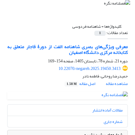
کلیدواژه‌ها =
شاهنامه فردوسی
تعداد مقالات:
1
معرفی ویژگی‌های بصری شاهنامه الفت از دورۀ قاجار متعلق به
کتابخانه‌ مرکزی دانشگاه اصفهان
دوره 21، شماره 78، تابستان 1405، صفحه
154-169
10.22070/negareh.2025.19450.3413
حمیدرضا روحانی، فاطمه نادر
مشاهده مقاله
اصل مقاله
1.58 M
مقالات آماده انتشار
شماره جاری
شماره‌های پیشین نشریه