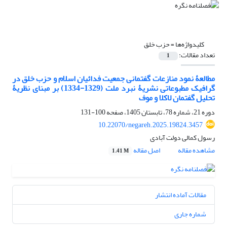
کلیدواژه‌ها =
حزب خلق
تعداد مقالات:
1
مطالعۀ نمود منازعات گفتمانی جمعیت فدائیان اسلام و حزب ‌خلق در
گرافیک مطبوعاتی نشریۀ نبرد ملت (1329-1334) بر مبنای نظریۀ
تحلیل گفتمان لاکلا و موف
دوره 21، شماره 78، تابستان 1405، صفحه
100-131
10.22070/negareh.2025.19824.3457
رسول کمالی دولت آبادی
مشاهده مقاله
اصل مقاله
1.41 M
مقالات آماده انتشار
شماره جاری