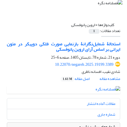
کلیدواژه‌ها =
اروین پانوفسکی
تعداد مقالات:
1
استحالۀ شمایل‌نگارانۀ بازنمایی صورت فلکی دوپیکر در متون
ایرانی بر اساس آرای اروین پانوفسکی
دوره 21، شماره 78، تابستان 1405، صفحه
6-25
10.22070/negareh.2025.19199.3389
شادی نقیب، افسانه ناظری
مشاهده مقاله
اصل مقاله
1.61 M
مقالات آماده انتشار
شماره جاری
شماره‌های پیشین نشریه