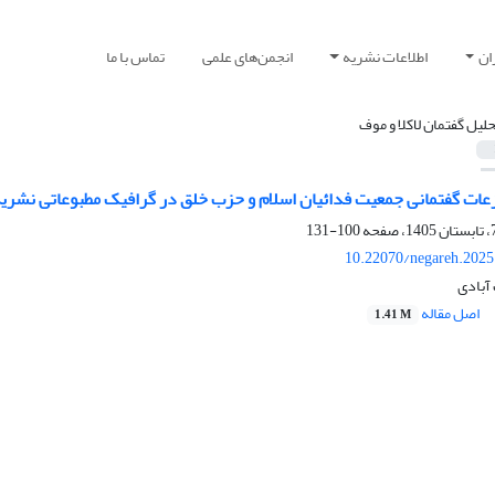
ان
اطلاعات نشریه
انجمن‌های علمی
تماس با ما
حلیل گفتمان لاکلا و موف
تمانی جمعیت فدائیان اسلام و حزب ‌خلق در گرافیک مطبوعاتی نشریۀ نبرد ملت (1329-1334) بر مبنای نظریۀ تحلیل گ
100-131
10.22070/negareh.2025
آبادی
اصل مقاله
1.41 M